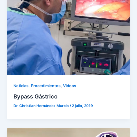
,
,
Noticias
Procedimientos
Videos
Bypass Gástrico
Dr. Christian Hernández Murcia
/
2 julio, 2019