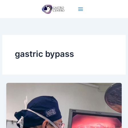
Ir
al
contenido
gastric bypass