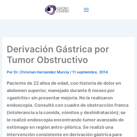
Ir
al
contenido
Derivación Gástrica por
Tumor Obstructivo
Por
Dr. Christian Hernández Murcia
/
11 septiembre, 2014
Paciente de 22 años de edad, con historia de dolor en
abdomen superior, manejado durante 6 meses por
«gastritis» sin presentar mejorìa. No le realizaron
endoscopia. Consultò con cuadro de obstrucciòn franca
(intolerancia a la comida, vòmitos y deshidrataciòn); se
le realizò endoscopia encontrando tumor avanzado de
estòmago en regiòn antro-pilòrica. Se realizò una
intervenciòn consistente en derivaciòn gàstrica para