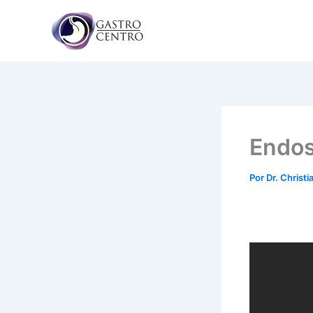
Ir
al
contenido
Endos
Por
Dr. Christ