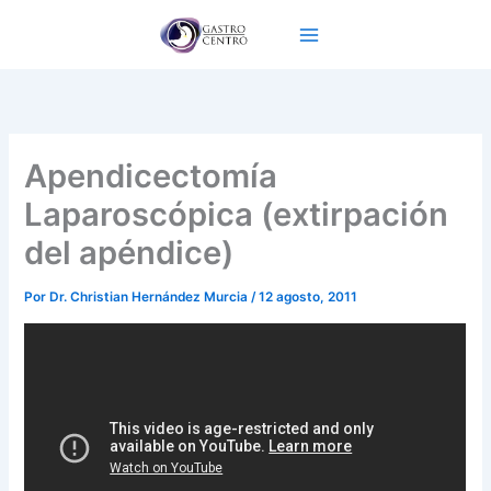
Ir
al
contenido
Apendicectomía
Laparoscópica (extirpación
del apéndice)
Por
Dr. Christian Hernández Murcia
/
12 agosto, 2011