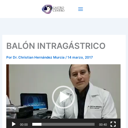
Ir
al
contenido
BALÓN INTRAGÁSTRICO
Por
Dr. Christian Hernández Murcia
/
14 marzo, 2017
Reproductor
de
vídeo
00:00
00:40