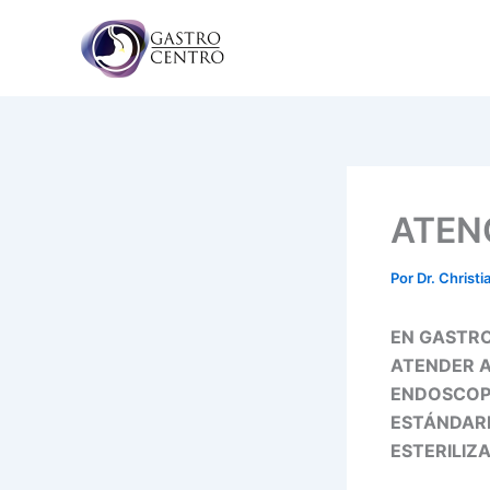
Ir
al
contenido
ATEN
Por
Dr. Christ
EN GASTR
ATENDER A
ENDOSCOPI
ESTÁNDARE
ESTERILIZ