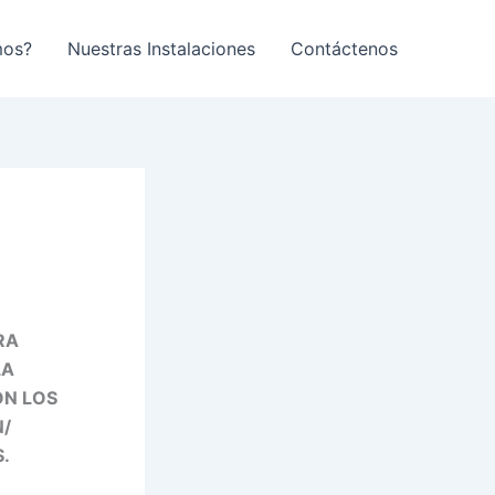
mos?
Nuestras Instalaciones
Contáctenos
RA
LA
ON LOS
N/
.